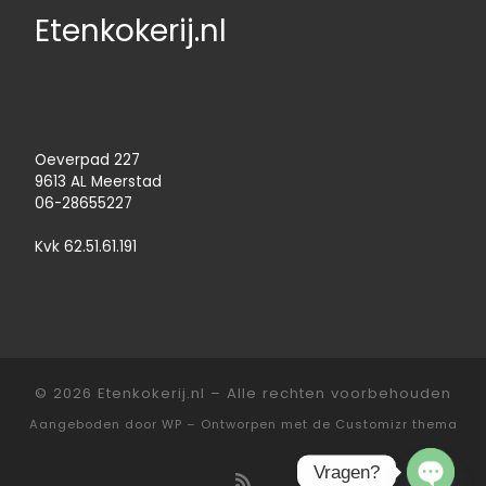
Etenkokerij.nl
Oeverpad 227
9613 AL Meerstad
06-28655227
Kvk 62.51.61.191
© 2026
Etenkokerij.nl
– Alle rechten voorbehouden
Aangeboden door
WP
– Ontworpen met de
Customizr thema
Vragen?