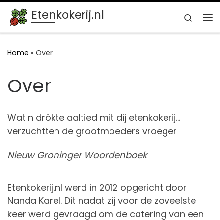
Etenkokerij.nl
Ga naar inhoud
Search
Me
Home
»
Over
Over
Wat n dròkte aaltied mit dij etenkokerij…
verzuchtten de grootmoeders vroeger
Nieuw
Groninger Woordenboek
Etenkokerij.nl werd in 2012 opgericht door
Nanda Karel. Dit nadat zij voor de zoveelste
keer werd gevraagd om de catering van een